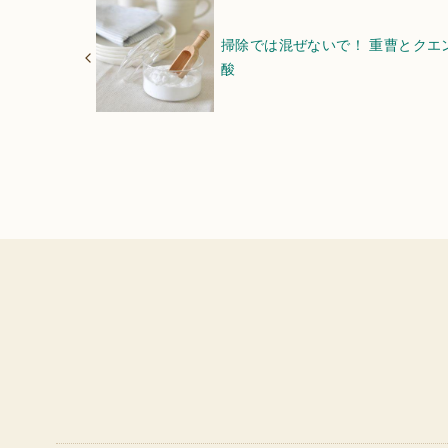
掃除では混ぜないで！ 重曹とクエ
酸