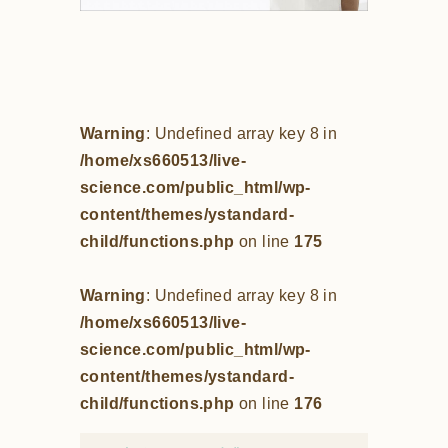
Warning
: Undefined array key 8 in
/home/xs660513/live-
science.com/public_html/wp-
content/themes/ystandard-
child/functions.php
on line
175
Warning
: Undefined array key 8 in
/home/xs660513/live-
science.com/public_html/wp-
content/themes/ystandard-
child/functions.php
on line
176