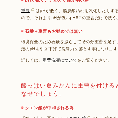
pHが低く、アルカリ性が弱い為
重曹
はpHが低く、脂肪酸汚れを乳化したりする作
ので、それよりpHが低いpH8.2の重曹だけで洗
石鹸＋重曹もお勧めでは無い
環境保全のため石鹸を減らしてその分重曹を足す
液のpHを引き下げて洗浄力を落とす事になります
詳しくは、
重曹洗濯について
をご覧ください。
酸っぱい夏みかんに重曹を付ける
なぜでしょう。
クエン酸が中和される為