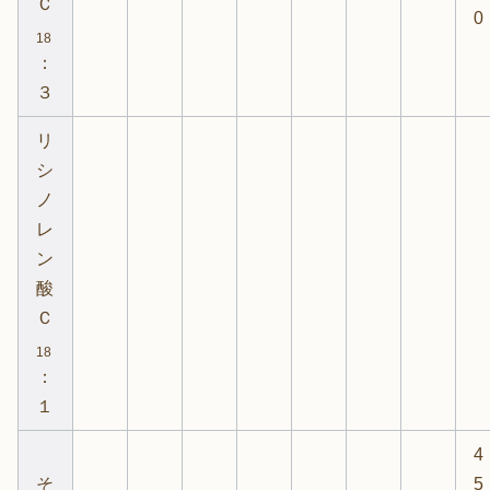
Ｃ
0
18
：
３
リ
シ
ノ
レ
ン
酸
Ｃ
18
：
１
4
そ
5