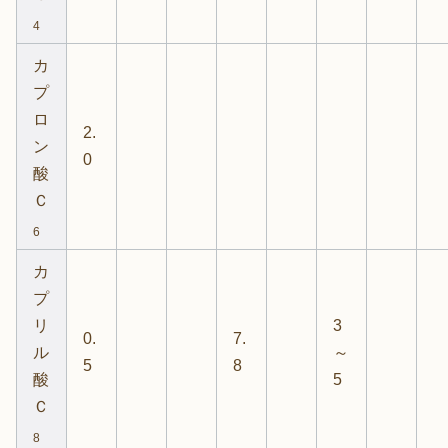
4
カ
プ
ロ
2.
ン
0
酸
Ｃ
6
カ
プ
リ
3
0.
7.
ル
～
5
8
酸
5
Ｃ
8