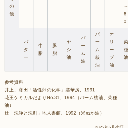
の
他
6
0
パ
オ
パ
バ
ヤ
ー
リ
牛
豚
ー
タ
シ
ム
ー
脂
脂
ム
ー
油
核
ブ
油
油
油
参考資料
井上、彦田「活性剤の化学」裳華房、1991
花王ケミカルだよりNo.31、1994（パーム核油、菜種
油）
辻「洗浄と洗剤」地人書館、1992（米ぬか油）
2022年5月改訂