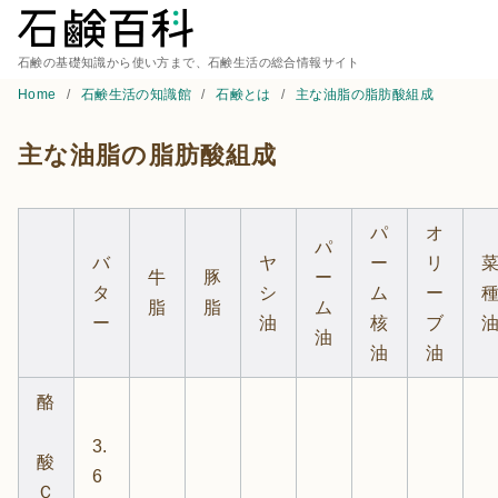
石鹸の基礎知識から使い方まで、石鹸生活の総合情報サイト
Home
石鹸生活の知識館
石鹸とは
主な油脂の脂肪酸組成
主な油脂の脂肪酸組成
パ
オ
パ
バ
ヤ
ー
リ
牛
豚
ー
タ
シ
ム
ー
脂
脂
ム
ー
油
核
ブ
油
油
油
酪
3.
酸
6
Ｃ