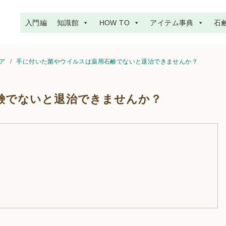
入門編
知識館
HOW TO
アイテム事典
石
ケア
手に付いた菌やウイルスは薬用石鹸でないと退治できませんか？
鹸でないと退治できませんか？