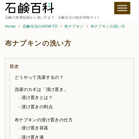
石鹸の基礎知識から使い方まで、石鹸生活の総合情報サイト
Home
石鹸生活のHOW TO
布ナプキン
布ナプキンの洗い方
布ナプキンの洗い方
目次
どうやって洗濯するの？
洗濯のカギは「浸け置き」
浸け置きとは？
浸け置きの利点
布ナプキンの浸け置きの仕方
浸け置き容器
浸け置き液