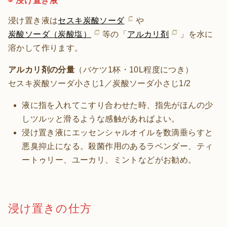
浸け置き液
浸け置き液は
セスキ炭酸ソーダ
や
炭酸ソーダ（炭酸塩）
等の「
アルカリ剤
」を水に
溶かして作ります。
アルカリ剤の分量
（バケツ1杯・10L程度につき）
セスキ炭酸ソーダ小さじ1／炭酸ソーダ小さじ1/2
液に指を入れてこすり合わせた時、指先がほんの少
しツルッと滑るような感触があればよい。
浸け置き液にエッセンシャルオイルを数滴垂らすと
悪臭抑止になる。殺菌作用のあるラベンダー、ティ
ートゥリー、ユーカリ、ミントなどがお勧め。
浸け置きの仕方