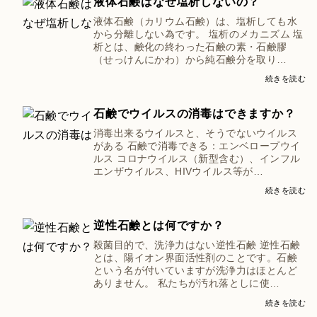
液体石鹸はなぜ塩析しないの？
液体石鹸（カリウム石鹸）は、塩析しても水
から分離しない為です。 塩析のメカニズム 塩
析とは、鹸化の終わった石鹸の素・石鹸膠
（せっけんにかわ）から純石鹸分を取り…
続きを読む
石鹸でウイルスの消毒はできますか？
消毒出来るウイルスと、そうでないウイルス
がある 石鹸で消毒できる：エンベロープウイ
ルス コロナウイルス（新型含む）、インフル
エンザウイルス、HIVウイルス等が…
続きを読む
逆性石鹸とは何ですか？
殺菌目的で、洗浄力はない逆性石鹸 逆性石鹸
とは、陽イオン界面活性剤のことです。石鹸
という名が付いていますが洗浄力はほとんど
ありません。 私たちが汚れ落としに使…
続きを読む