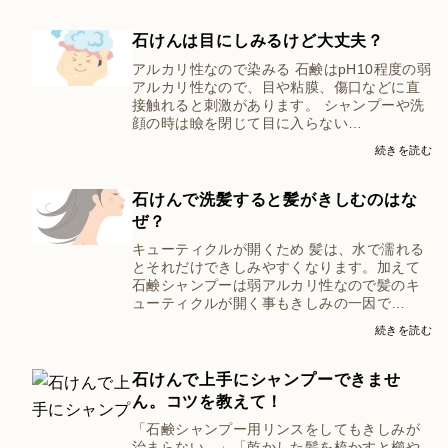
石けんは目にしみるけど大丈夫？
アルカリ性なので染みる 石鹸はpH10程度の弱
アルカリ性なので、目や粘膜、傷口などに直
接触れると刺激があります。 シャンプーや洗
顔の時は瞼を閉じて目に入らない…
続きを読む
石けんで洗髪すると髪がきしむのはな
ぜ？
キューティクルが開くため 髪は、水で濡れる
とそれだけできしみやすくなります。加えて
石鹸シャンプーは弱アルカリ性なので髪のキ
ューティクルが開く事もきしみの一因で…
続きを読む
石けんで上手にシャンプーできませ
ん。コツを教えて！
「石鹸シャンプー用リンスをしてもきしみが
治まらない。」「乾かした髪を梳かすと櫛や