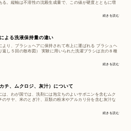
ある。縦軸は不溶性の沈殿生成量で、この値が硬度とともに増
続きを読む
による洗液保持量の違い
により、ブラシュヘアに保持されて布上に運ばれる ブラシュヘ
り返し５回の散布図） 実験に用いられた洗濯ブラシは次の８種
続きを読む
カチ、ムクロジ、灰汁）について
には、わが国では、洗剤には泡立ちのよいサポニンを含むムク
チのサヤ、米のとぎ汁、豆類の粉末やアルカリ分を含む灰汁な
続きを読む